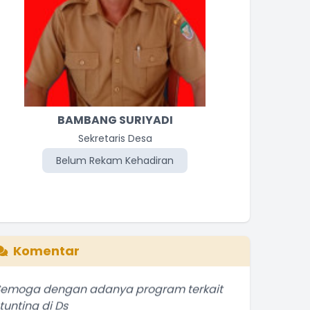
BAMBANG SURIYADI
Sekretaris Desa
Be
Belum Rekam Kehadiran
Komentar
Semoga dengan adanya program terkait
tunting di Ds
.
selengkapnya