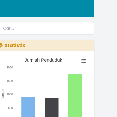
Statistik
Jumlah Penduduk
Jumlah Penduduk
ar chart with 3 bars.
2000
he chart has 1 X axis displaying categories.
he chart has 1 Y axis displaying Jumlah. Range: 0 to 2000.
1500
Jumlah
1000
500