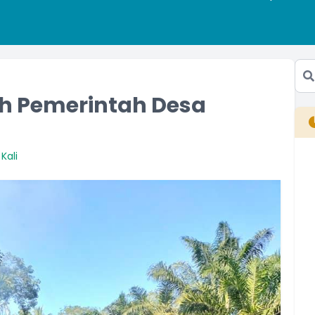
ih Pemerintah Desa
Kali
B
T
T