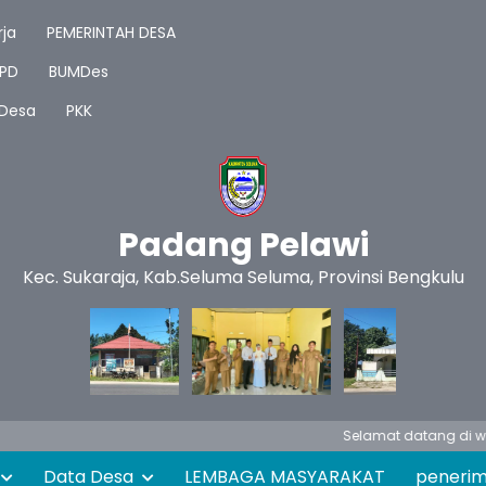
ja
PEMERINTAH DESA
PD
BUMDes
 Desa
PKK
Padang Pelawi
Kec. Sukaraja, Kab.Seluma Seluma, Provinsi Bengkulu
Selamat datang di website resm
Data Desa
LEMBAGA MASYARAKAT
peneri