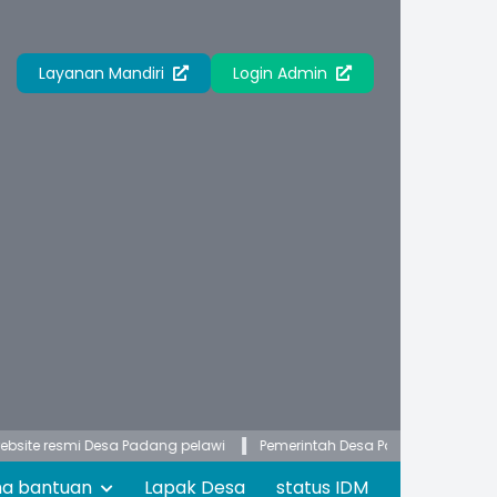
Layanan Mandiri
Login Admin
i Desa Padang pelawi
Pemerintah Desa Padang Pelawi membuka pelaya
ma bantuan
Lapak Desa
status IDM