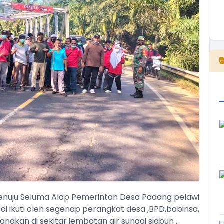
E
uju Seluma Alap Pemerintah Desa Padang pelawi
i ikuti oleh segenap perangkat desa ,BPD,babinsa,
nakan di sekitar jembatan air sungai siabun .