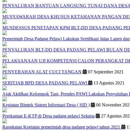
PENYALURAN BANTUAN LANGSUNG TUNAI DANA DESA (B
MUSYAWARAH DESA KHUSUS KETAHANAN PANGAN DESA
MUSDESSUS PENETAPAN KPM BLT-DD DESA PADANG PE
Pemerintah Desa Padang Pelawi Lakukan Sertifikasi Jalan Lapen dan
PENYALURAN BLT-DD DESA PADANG PELAWI BULAN 
PELAKSANAAN UJI KOMPETENSI CALON PERANGKAT D
PENYERAHAN ALAT CUCI TANGAN
07 September 2021
SERITJAB BPD DESA PADANG PELAWI
13 Agustus 2021
Ajak Aktifkan Kelompok Tani, Pemdes PAWI Lakukan Penyuluhan P
Kegiatan Bimtek Sistem Informasi Desa ( SID )
06 November 202
Perekaman E-KTP di Desa padang pelawi Seluma
27 Agustus 202
Rangkaian Kegiatan pemerintah desa padang pelawi tahun 2021
13