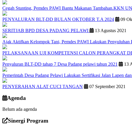
Cegah Stunting, Pemdes PAWI Bantu Makanan Tambahan.KKN UNIB
PENYALURAN BLT-DD BULAN OKTOBER T.A 2024
09 Ok
SERITJAB BPD DESA PADANG PELAWI
13 Agustus 2021
Ajak Aktifkan Kelompok Tani, Pemdes PAWI Lakukan Penyuluhan P
PELAKSANAAN UJI KOMPETENSI CALON PERANGKAT D
Penyaluran BLT-DD tahap 7 Desa Padang pelawi tahun 2021
13 A
Pemerintah Desa Padang Pelawi Lakukan Sertifikasi Jalan Lapen dan
PENYERAHAN ALAT CUCI TANGAN
07 September 2021
Agenda
Belum ada agenda
Sinergi Program