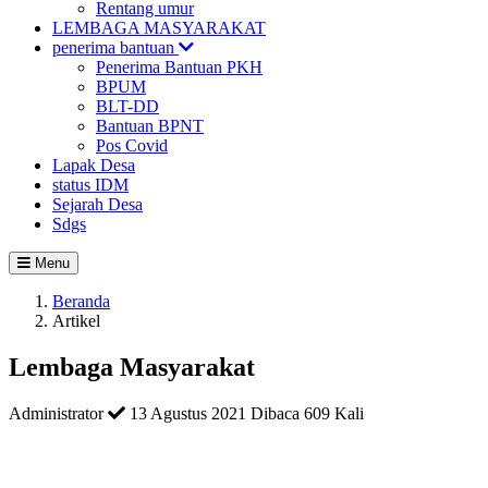
Rentang umur
LEMBAGA MASYARAKAT
penerima bantuan
Penerima Bantuan PKH
BPUM
BLT-DD
Bantuan BPNT
Pos Covid
Lapak Desa
status IDM
Sejarah Desa
Sdgs
Menu
Beranda
Artikel
Lembaga Masyarakat
Administrator
13 Agustus 2021
Dibaca 609 Kali