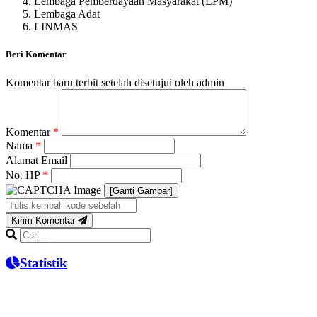
Lembaga Pemberdayaan Masyarakat (LPM)
Lembaga Adat
LINMAS
Beri Komentar
Komentar baru terbit setelah disetujui oleh admin
Komentar
*
Nama
*
Alamat Email
No. HP
*
[Ganti Gambar]
Kirim Komentar
Statistik