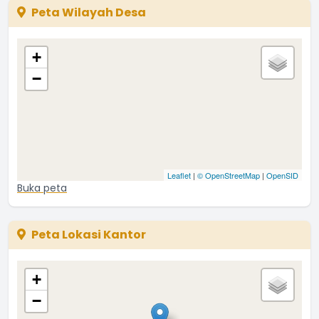
Peta Wilayah Desa
+
−
Leaflet
|
© OpenStreetMap
|
OpenSID
Buka peta
Peta Lokasi Kantor
+
−