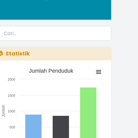
Statistik
Jumlah Penduduk
Jumlah Penduduk
ar chart with 3 bars.
2000
he chart has 1 X axis displaying categories.
he chart has 1 Y axis displaying Jumlah. Range: 0 to 2000.
1500
Jumlah
1000
500