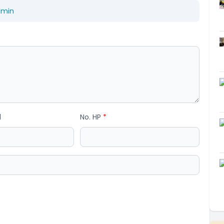
dmin
l
No. HP
*