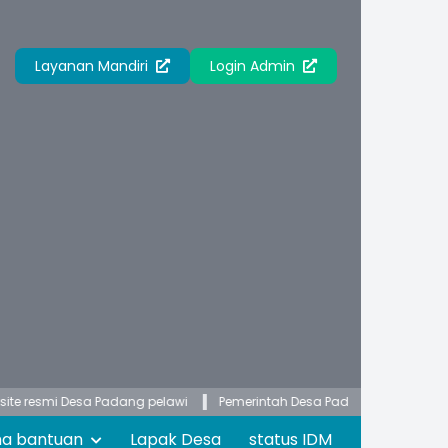
Layanan Mandiri
Login Admin
 Desa Padang pelawi
Pemerintah Desa Padang Pelawi membuka pelaya
ma bantuan
Lapak Desa
status IDM