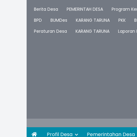
Berita Desa
PEMERINTAH DESA
Program Ker
BPD
BUMDes
KARANG TARUNA
PKK
B
Peraturan Desa
KARANG TARUNA
Laporan
Profil Desa
Pemerintahan Desa