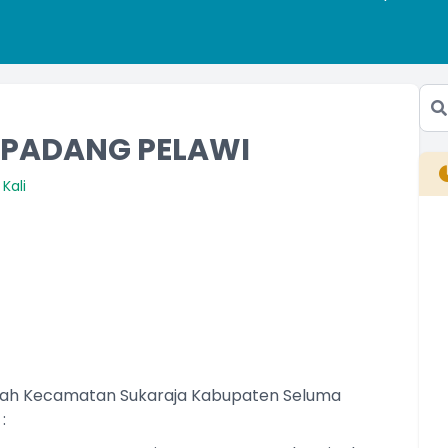
 PADANG PELAWI
Kali
B
T
T
ayah Kecamatan Sukaraja Kabupaten Seluma
: