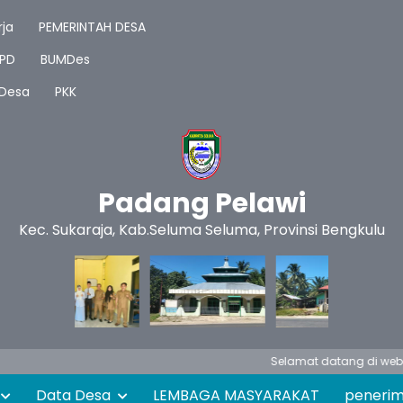
ja
PEMERINTAH DESA
PD
BUMDes
 Desa
PKK
Padang Pelawi
Kec. Sukaraja, Kab.Seluma Seluma, Provinsi Bengkulu
Selamat datang di website resmi
Data Desa
LEMBAGA MASYARAKAT
peneri