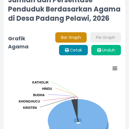
Penduduk Berdasarkan Agama
di Desa Padang Pelawi, 2026
Bar Graph
Pie Graph
Grafik
Agama
Cetak
Unduh
Chart
Pie chart with 8 slices.
KATHOLIK
KATHOLIK
HINDU
HINDU
BUDHA
BUDHA
KHONGHUCU
KHONGHUCU
KRISTEN
KRISTEN