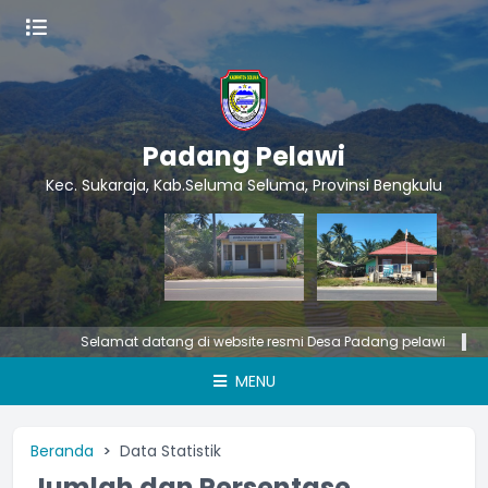
Padang Pelawi
Kec. Sukaraja, Kab.Seluma Seluma, Provinsi Bengkulu
Selamat datang di website resmi Desa Padang pelawi
Pem
MENU
Beranda
Data Statistik
Jumlah dan Persentase