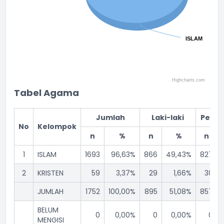
ISLAM
ISLAM
Highcharts.com
End of interactive chart.
Tabel Agama
Jumlah
Laki-laki
Pere
No
Kelompok
n
%
n
%
n
1
ISLAM
1693
96,63%
866
49,43%
827
2
KRISTEN
59
3,37%
29
1,66%
30
JUMLAH
1752
100,00%
895
51,08%
857
BELUM
0
0,00%
0
0,00%
0
MENGISI