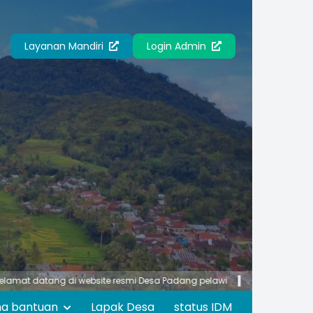
Layanan Mandiri
Login Admin
datang di website resmi Desa Padang pelawi
Pemerintah Desa Padan
ma bantuan
Lapak Desa
status IDM