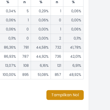
%
n
%
n
%
0,34%
5
0,29%
1
0,06%
0,06%
1
0,06%
0
0,00%
0,06%
0
0,00%
1
0,06%
0,11%
0
0,00%
2
0,11%
86,36%
781
44,58%
732
41,78%
86,93%
787
44,92%
736
42,01%
13,07%
108
6,16%
121
6,91%
100,00%
895
51,08%
857
48,92%
Tampilkan Nol