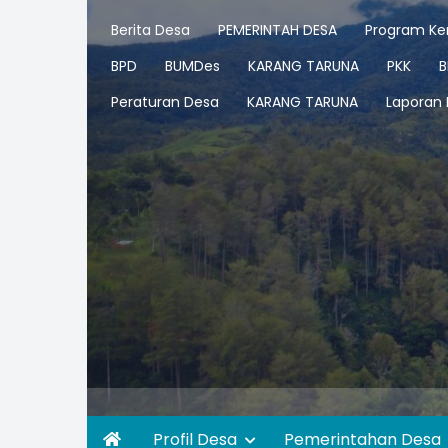
Berita Desa
PEMERINTAH DESA
Program Ker
BPD
BUMDes
KARANG TARUNA
PKK
B
Peraturan Desa
KARANG TARUNA
Laporan
Profil Desa
Pemerintahan Desa