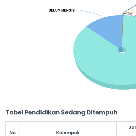
BELUM MENGISI
BELUM MENGISI
End of interactive chart.
Tabel Pendidikan Sedang Ditempuh
Ju
No
Kelompok