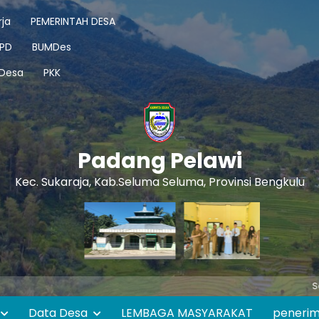
ja
PEMERINTAH DESA
PD
BUMDes
 Desa
PKK
Padang Pelawi
Kec. Sukaraja, Kab.Seluma Seluma, Provinsi Bengkulu
Selamat 
Data Desa
LEMBAGA MASYARAKAT
peneri